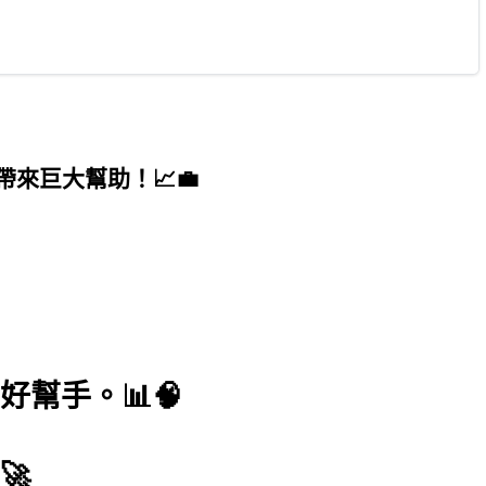
來巨大幫助！📈💼
幫手。📊🧠
🚀