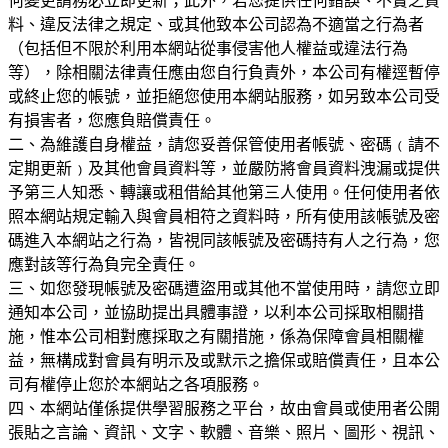
何變更請務必立即更新；此外，若您提供任何錯誤、不實之資
料、違反法律之規定、或其他致本公司認為不適當之行為者
（包括但不限於利用本網站從事侵害他人權益或違法行為
等），除相關法律責任應由您自行負責外，本公司有權逕暫停
或終止您的帳號，並拒絕您使用本網站服務，如另致本公司受
有損害者，您應負賠償責任。
二、為維護自身權益，請您妥善保管使用者帳號、密碼﹙請不
定期更新﹚及其他會員資料等，並嚴防將會員資料洩漏或提供
予第三人知悉、轉讓或租借給其他第三人使用。任何使用者依
照本網站規定輸入與會員相符之資料時，所有使用該帳號及密
碼進入本網站之行為，皆視同該帳號及密碼持有人之行為，您
應對該等行為負完全責任。
三、如您發現帳號及密碼遭盜用或其他不當使用時，請您立即
通知本公司，並協助提出具體事證，以利本公司採取相關措
施，惟本公司相對應採取之有關措施，係為保障會員相關權
益，無構成對會員有明示及或默示之擔保或賠償責任，且本公
司有權停止您於本網站之各項服務。
四、本網站僅係提供學習服務之平台，故由會員或使用者公開
張貼之言論、資訊、文字、軟體、音樂、照片、圖形、視訊、