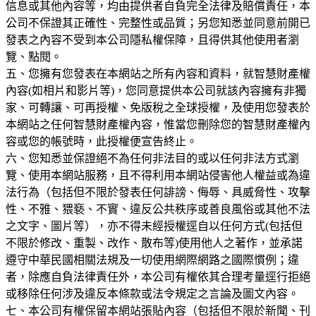
信息或其他內容等，均由提供者自負完全法律及賠償責任，本
公司不保證其正確性、完整性或品質；另您知悉並同意前開已
發表之內容不受到本公司隱私權保障，且得供其他使用者瀏
覽、點閱。
五、您擁有您發表在本網站之所有內容和資料，就智慧財產權
內容(如相片和影片等)，您同意提供本公司就該內容擁有非獨
家、可轉讓、可再授權、免版稅之全球授權，及使用您發表於
本網站之任何智慧財產權內容，惟當您刪除您的智慧財產權內
容或您的帳號時，此授權便宣告終止。
六、您知悉並保證絕不為任何非法目的或以任何非法方式瀏
覽、使用本網站服務，且不得利用本網站侵害他人權益或為違
法行為（包括但不限於發表任何誹謗、侮辱、具威脅性、攻擊
性、不雅、猥褻、不實、違反公共秩序或善良風俗或其他不法
之文字、圖片等），亦不得未經授權逕自以任何方式(包括但
不限於修改、重製、改作、散布等)使用他人之著作，並承諾
遵守中華民國相關法規及一切使用網際網路之國際慣例；違
者，除應自負法律責任外，本公司有權依其合理考量逕行拒絕
或移除任何涉及違反本條款或法令規定之言論及圖文內容。
七、本公司有權保留本網站張貼內容（包括但不限於新聞、刊