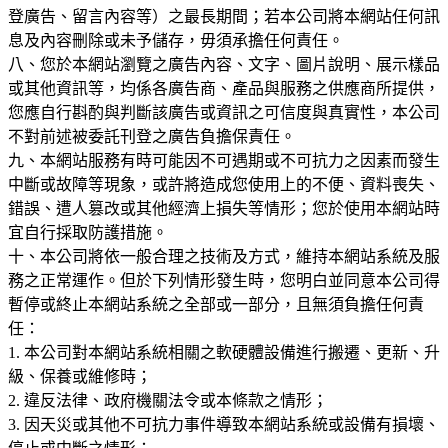
登廣告、留言內容等）之最長期間；若本公司將本網站任何訊
息及內容刪除或未予儲存，毋須承擔任何責任。
八、您於本網站瀏覽之廣告內容、文字、圖片說明、展示樣品
或其他資訊等，均係各廣告商、產品與服務之供應商所提供，
您應自行斟酌與判斷該廣告或資訊之可信度與真實性，本公司
不對前述被委託刊登之廣告負擔保責任。
九、本網站服務有時可能因不可遇期或不可抗力之因素而發生
中斷或故障等現象，或許將造成您使用上的不便、資料喪失、
錯誤、遭人篡改或其他經濟上損失等情形；您於使用本網站時
宜自行採取防護措施。
十、本公司將依一般合理之技術及方式，維持本網站系統及服
務之正常運作。但於下列情形發生時，您明白並同意本公司得
暫停或終止本網站系統之全部或一部分，且無須負擔任何責
任：
1. 本公司對本網站系統相關之軟硬體設備進行搬遷、更新、升
級、保養或維修時；
2. 違反法律、政府機關法令或本條款之情形；
3. 因天災或其他不可抗力事件導致本網站系統或設備有損壞、