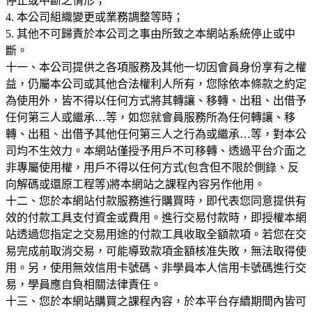
停止或中斷之情形；
4. 本公司組織變更或業務調整等時；
5. 其他不可歸責於本公司之事由所致之本網站系統停止或中
斷。
十一、本公司提供之各項服務及其他一切因會員身份享有之權
益，仍屬本公司或其他合法權利人所有，您除依本條款之約定
為使用外，皆不得以任何方式將其轉讓、移轉、出租、出借予
任何第三人或繼承…等，如您就會員服務所為任何轉讓、移
轉、出租、出借予其他任何第三人之行為或繼承…等，對本公
司均不生效力。本網站僅授予用戶不可移轉、透過平台介面之
非專屬使用權，用戶不得以任何方式(包含但不限於側錄、反
向解碼或還原工程等)將本網站之課程內容另作他用。
十二、您於本網站付款服務進行購買時，即代表您同意提供有
效的付款工具支付資金或費用。進行交易付款時，即授權本網
站透過您指定之交易用途的付款工具收取全額款項。若您在交
易完成前取消交易，可能導致款項金額核准失敗，無法取得使
用。另，使用無效信用卡號碼、非學員本人信用卡號碼進行交
易，學員應自負相關法律責任。
十三、您於本網站購買之課程內容，於本平台存續期間內皆可