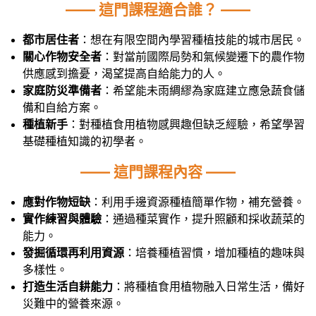
—— 這門課程適合誰？ ——
都市居住者
：想在有限空間內學習種植技能的城市居民。
關心作物安全者
：對當前國際局勢和氣候變遷下的農作物
供應感到擔憂，渴望提高自給能力的人。
家庭防災準備者
：希望能未雨綢繆為家庭建立應急蔬食儲
備和自給方案。
種植新手
：對種植食用植物感興趣但缺乏經驗，希望學習
基礎種植知識的初學者。
—— 這門課程內容 ——
應對作物短缺
：利用手邊資源種植簡單作物，補充營養。
實作練習與體驗
：通過種菜實作，提升照顧和採收蔬菜的
能力。
發掘循環再利用資源
：培養種植習慣，增加種植的趣味與
多樣性。
打造生活自耕能力
：將種植食用植物融入日常生活，備好
災難中的營養來源。