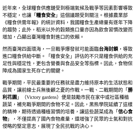
近年來，全球糧食供應鏈受到極端氣候及戰爭等因素影響導致
不穩定，也讓「
糧食安全
」這個議題受到關注。根據農業部
《糧食供需年報》的統計資料，我國糧食生產總量有逐年下降
的趨勢；此外，稻米以外的穀類進口量亦因為飲食習慣改變而
增加，凸顯出臺灣糧食對進口的依賴。
然而臺灣四面環海，一旦戰爭爆發就可能面臨
台海封鎖
，導致
進口糧食供給中斷。「糧食安全」評估的不只是糧食供給的充
足性與穩定性，更包含營養與食品安全等指標。因此，食物保
障成為國家生死存亡的關鍵。
戰爭期間，平民最重要的任務就是盡力維持原本的生活狀態和
品質，讓前線士兵無後顧之憂的作戰。一戰、二戰期間的「
勝
利花園
」（Victory gardens）便是鼓勵市民在家中或社區種植
蔬菜，補充戰爭期間的食物不足。因此，黑熊學院延續了這樣
的精神，期待透過種植習慣的培養，讓這些蔬菜成為「
信心食
物
」，不僅提高了國內食物產量，還增強了民眾的士氣和對抗
侵略的堅定意志，展現了全民抗戰的決心。