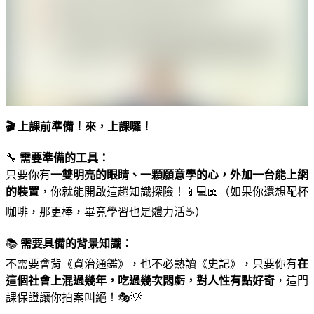
🎬 上課前準備！來，上課囉！
🔧
需要準備的工具：
只要你有
一雙明亮的眼睛、一顆願意學的心，外加一台能上網
的裝置
，你就能開啟這趟知識探險！📱💻📖（如果你還想配杯
咖啡，那更棒，畢竟學習也是體力活☕）
📚
需要具備的背景知識：
不需要會背《資治通鑑》，也不必熟讀《史記》，只要你有
在
這個社會上混過幾年，吃過幾次悶虧，對人性有點好奇
，這門
課保證讓你拍案叫絕！🎭💡