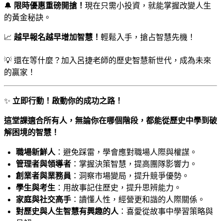
🔔
限時優惠重磅開搶！
現在只需小投資，就能掌握改變人生
的黃金秘訣。
📈
越早報名越早增加智慧！
輕鬆入手，搶占智慧先機！
💡
還在等什麼？加入呂捷老師的歷史智慧新世代，成為未來
的贏家！
✨
立即行動！啟動你的成功之路！
這堂課適合所有人，無論你在哪個階段，都能從歷史中學到破
解困境的智慧！
職場新鮮人
：​
避免踩雷，學會應對職場人際與權謀。
管理者與領導者
：​
掌握決策智慧，提高團隊影響力。
創業者與業務員
：​
洞察市場變局，提升競爭優勢。
學生與考生
：​
用故事記住歷史，提升思辨能力。
家庭與社交高手
：​
讀懂人性，經營更和諧的人際關係。
對歷史與人生智慧有興趣的人
：​
喜愛從故事中學習策略與