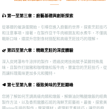
——
🎣 第一至第三章：廚藝基礎與創新探索
從基礎的催淚蛋開始，引導您進入廚藝的世界，探索烹飪技巧
和注意事項。接著，在製作豆干牛肉椒朋友和水煮牛，不僅挑
戰新口味，還提升您對食材搭配和高級烹飪技巧的理解。
🌿 第四至第六章：精緻烹飪的深度體驗
深入炭烤瀑布牛涼拌的製作，透過炭烤技術賦予菜餚特殊風
味，且製作打拋豬和咖哩燉松阪牛肉，豐富您的烹飪技巧，從
而讓料理風味更加多元和獨特。
🥩 第七至第九章：極致美味的烹飪巔峰
您將了解如何烹調高級肉類和燉飯，解鎖油封鴨腿燉飯的經典
製作方法，以及香煎龍膽石斑的海鮮烹飪藝術。最後，探索美
國prime牛排的製作，學習選材、處理和烹煮技巧，讓您的廚