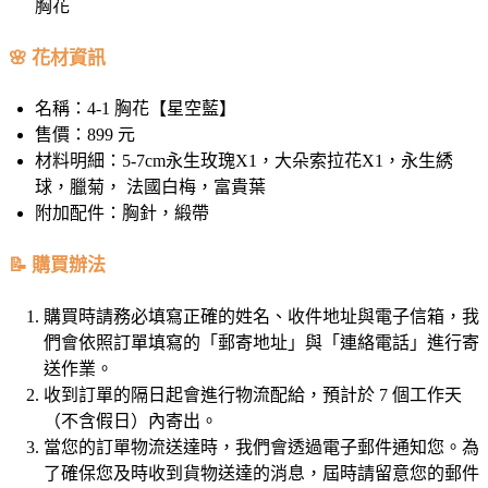
胸花
🌸 花材資訊
名稱：4-1 胸花【星空藍】
售價：899 元
材料明細：5-7cm永生玫瑰X1，大朵索拉花X1，永生綉
球，臘菊， 法國白梅，富貴葉
附加配件：胸針，緞帶
📝 購買辦法
購買時請務必填寫正確的姓名、收件地址與電子信箱，我
們會依照訂單填寫的「郵寄地址」與「連絡電話」進行寄
送作業。
收到訂單的隔日起會進行物流配給，預計於 7 個工作天
（不含假日）內寄出。
當您的訂單物流送達時，我們會透過電子郵件通知您。為
了確保您及時收到貨物送達的消息，屆時請留意您的郵件