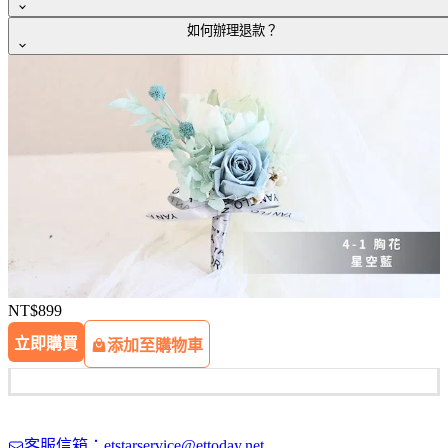
如何辦理退款？
購買時請務必填寫正確的姓名、收件地址與電子信箱，我們會
依照訂單填寫的「郵寄地址」與「連絡電話」進行寄送作業。
若有退貨需求，請於收到商品的隔日起算7日內（含假日）聯
當您的訂單物流送達時，我們會透過電子郵件通知您。為了確
繫客服人員。退貨之商品應保持全新且完整包裝的狀態，若有
保您及時收到貨物送達的消息，屆時請留意您的郵件信箱。期
缺漏配件、贈品、原場包裝、吊牌、隨附文件或自行拆解商
待您的訂單順利抵達！
品，ETtoday學習雲得視情況收取必要整新費用或拒絕受理退
貨。
NT$899
立即購買
添加至購物車
客服信箱：etstarservice@ettoday.net