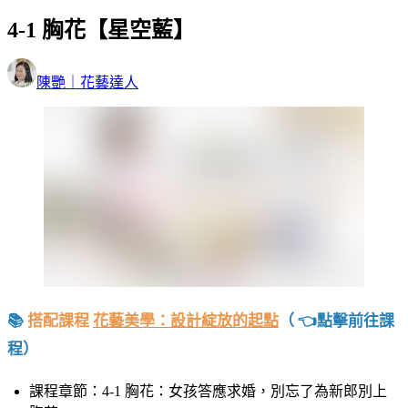
4-1 胸花【星空藍】
陳艷｜花藝達人
📚
搭配課程
花藝美學：設計綻放的起點
（ 👈點擊前往課
程）
課程章節：4-1 胸花：女孩答應求婚，別忘了為新郎別上