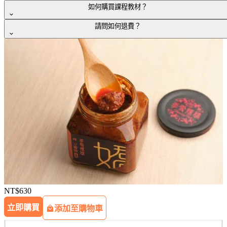
如何購買課程教材？
請問如何退費？
購買時請務必填寫正確的姓名、收件地址與電子信箱，我們會
依照訂單填寫的「郵寄地址」與「連絡電話」進行寄送作業。
若有退貨需求，請在收到商品的隔日起算
7
日內（含假日）聯
當您的訂單物流送達時，我們會透過電子郵件通知您。
繫客服人員。
為了確保您及時收到貨物送達的消息，屆時請留意您的郵件信
由於退貨的商品屬於食品類，一經拆封或使用就不可退貨。退
箱。期待您的訂單順利抵達！
貨的商品請保持全新且完整包裝，如果有人為因素造成損壞，
也拒絕受理退貨。
另外，訂購者因個人因素
(
例如：訂錯貨
)
要求退貨，需要自行
負擔產生的相關運費處理費用。
NT$630
立即購買
添加至購物車