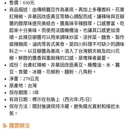
售價：630元
商品描述：由傳統蠶豆作為基底，再加上多種香料、花東
紅辣椒、非基因改造黃豆等精心調配而成，讓辣味與豆瓣
醬的醇厚味道完美結合，醬風味辛辣醇厚，口感豐富，吃
起來十分美味。而使用法國橄欖油，也讓其口感更加滑
順。此辣豆瓣醬可以用來調味炒菜、涼拌菜、麵食、製作
麻辣鍋底、滷肉等各式美食，是四川料理不可缺少的調味
料之一。以豆瓣醬為基底，溶入了台灣朝天椒及四川花
椒，鮮醇的醬香與重麻辣的口感，是嗜辣者最愛。
成份：台產紅辣椒、非基因改造黃豆、橄欖油、水、蠶
豆、食鹽、冰糖、花椒粉、麵粉、八角粉。
淨重：270公克
原產地：台灣
保存期限：3年
有效日期：標示在包裝上（西元年/月/日）
保存方法：開封後請保持冷藏，避免陽光直射和接近水
氣。
📝 購買辦法