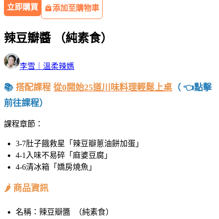
立即購買
添加至購物車
辣豆瓣醬 （純素食）
李雪｜溫柔辣媽
📚
搭配課程
從0開始25道川味料理輕鬆上桌
（ 👈點擊
前往課程）
課程章節：
3-7肚子餓救星「辣豆瓣蔥油餅加蛋」
4-1入味不易碎「麻婆豆腐」
4-6清冰箱「嬌房燒魚」
🌶️ 商品資訊
名稱：辣豆瓣醬 （純素食）