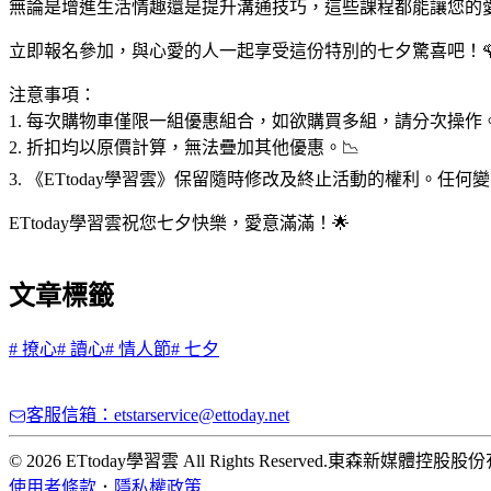
無論是增進生活情趣還是提升溝通技巧，這些課程都能讓您的
立即報名參加，與心愛的人一起享受這份特別的七夕驚喜吧！🌹
注意事項：
1. 每次購物車僅限一組優惠組合，如欲購買多組，請分次操作。
2. 折扣均以原價計算，無法疊加其他優惠。📉
3. 《ETtoday學習雲》保留隨時修改及終止活動的權利。任何
ETtoday學習雲祝您七夕快樂，愛意滿滿！🌟
文章標籤
#
撩心
#
讀心
#
情人節
#
七夕
客服信箱：etstarservice@ettoday.net
© 2026 ETtoday學習雲 All Rights Reserved.
東森新媒體控股股份
使用者條款
．
隱私權政策