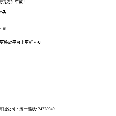
愛情更加甜蜜！
💑
🛒
變更將於平台上更新。🔄
有限公司
．
統一編號: 24328949