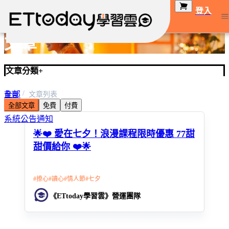
登入
文章
文章分類
+
全部
首頁
文章列表
全部文章
免費
付費
優惠活動
系統公告通知
🌟❤️ 愛在七夕！浪漫課程限時優惠 77甜
甜價給你 ❤️🌟
#
撩心
#
讀心
#
情人節
#
七夕
《ETtoday學習雲》營運團隊