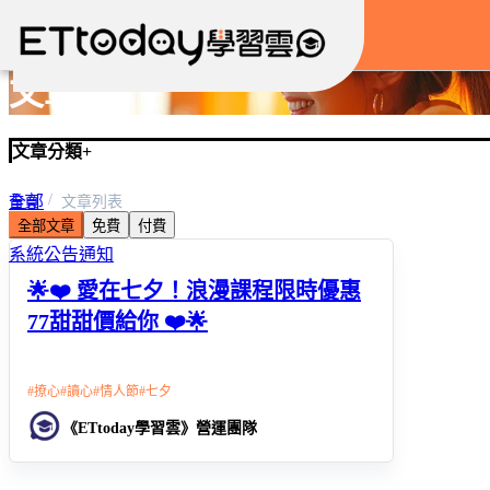
文章
文章分類
+
全部
首頁
文章列表
全部文章
免費
付費
優惠活動
系統公告通知
🌟❤️ 愛在七夕！浪漫課程限時優惠
77甜甜價給你 ❤️🌟
#
撩心
#
讀心
#
情人節
#
七夕
《ETtoday學習雲》營運團隊